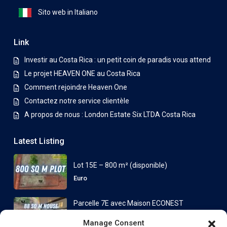
Sito web in Italiano
Link
Investir au Costa Rica : un petit coin de paradis vous attend
Le projet HEAVEN ONE au Costa Rica
Comment rejoindre Heaven One
Contactez notre service clientèle
A propos de nous : London Estate Six LTDA Costa Rica
Latest Listing
Lot 15E – 800 m² (disponible)
Euro
Parcelle 7E avec Maison ECONEST
88 ...
Manage Consent
à partir de
Euro