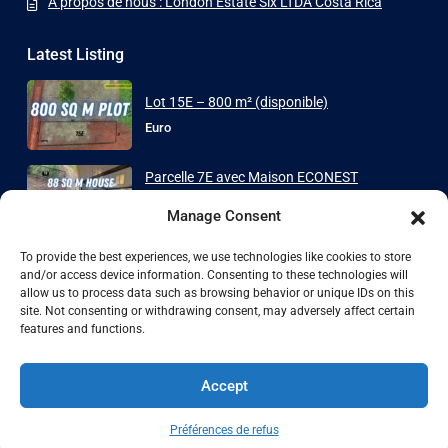
A propos de nous : London Estate Six LTDA Costa Rica
Latest Listing
Lot 15E – 800 m² (disponible)
Euro
Parcelle 7E avec Maison ECONEST
88 ...
Manage Consent
à partir de
Euro
To provide the best experiences, we use technologies like cookies to store
and/or access device information. Consenting to these technologies will
allow us to process data such as browsing behavior or unique IDs on this
Copyright London Estate SIX LTDA. All Rights Reserved.
site. Not consenting or withdrawing consent, may adversely affect certain
features and functions.
Politique de confidentialité
Termes et conditions
Termes et
conditions
Accept
Préférences de refus