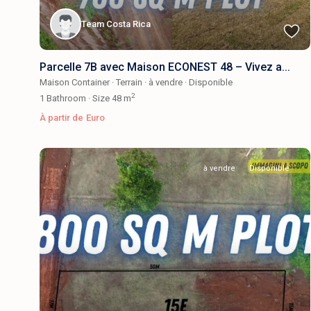
Team Costa Rica
Parcelle 7B avec Maison ECONEST 48 – Vivez a...
Maison Container
·
Terrain
·
à vendre
·
Disponible
2
1
Bathroom
·
Size
48 m
À partir de
Euro
à vendre
Disponible