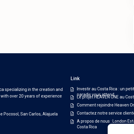
Link
Investir au Costa Rica : un peti
a specializing in the creation and
paradis vous attend
s with over 20 years of experience
Le projet HEAVEN ONE au Cost
Comment rejoindre Heaven O
Contactez notre service client
De Pocosol, San Carlos, Alajuela
A propos de nous : London Est
Costa Rica