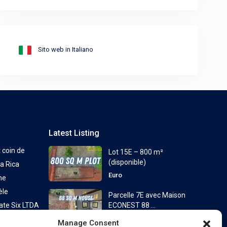
Sito web in Italiano
Latest Listing
t coin de
Lot 15E – 800 m²
(disponible)
a Rica
Euro
ne
èle
Parcelle 7E avec Maison
ate Six LTDA
ECONEST 88 ...
à partir de
Euro
Manage Consent