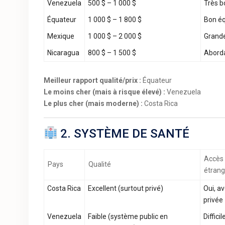
Venezuela
500 $ – 1 000 $
Très b
Équateur
1 000 $ – 1 800 $
Bon éq
Mexique
1 000 $ – 2 000 $
Grande 
Nicaragua
800 $ – 1 500 $
Aborda
Meilleur rapport qualité/prix :
Équateur
Le moins cher (mais à risque élevé) :
Venezuela
Le plus cher (mais moderne) :
Costa Rica
2. SYSTÈME DE SANTÉ
Accès 
Pays
Qualité
étrang
Costa Rica
Excellent (surtout privé)
Oui, a
privée
Venezuela
Faible (système public en
Difficil