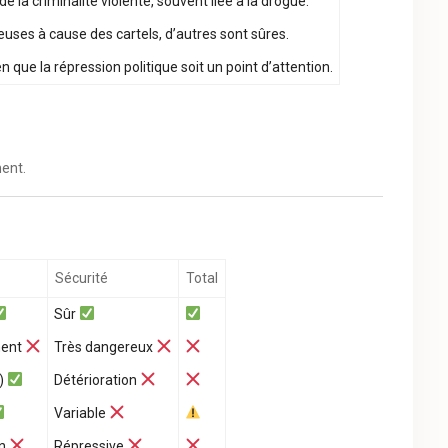
 la criminalité violente, souvent liée à la drogue.
uses à cause des cartels, d’autres sont sûres.
 que la répression politique soit un point d’attention.
ment.
Sécurité
Total
Sûr
ment
Très dangereux
D)
Détérioration
Variable
on
Répressive