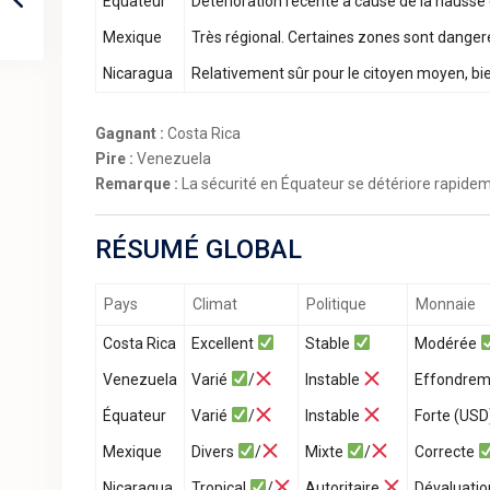
Équateur
Détérioration récente à cause de la hausse de
Mexique
Très régional. Certaines zones sont dangere
Nicaragua
Relativement sûr pour le citoyen moyen, bien
Gagnant :
Costa Rica
Pire :
Venezuela
Remarque :
La sécurité en Équateur se détériore rapide
RÉSUMÉ GLOBAL
Pays
Climat
Politique
Monnaie
Costa Rica
Excellent
Stable
Modérée
Venezuela
Varié
/
Instable
Effondre
Équateur
Varié
/
Instable
Forte (US
Mexique
Divers
/
Mixte
/
Correcte
Nicaragua
Tropical
/
Autoritaire
Dévaluati