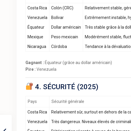
Costa Rica
Colón (CRC)
Relativement stable, géré
Venezuela
Bolívar
Extrêmement instable, hy
Équateur
Dollar américain
Très stable grâce à la dol
Mexique
Peso mexicain
Modérément stable, fluct
Nicaragua
Córdoba
Tendance à la dévaluatio
Gagnant :
Équateur (grâce au dollar américain)
Pire :
Venezuela
4. SÉCURITÉ (2025)
Pays
Sécurité générale
Costa Rica
Relativement sûr, surtout en dehors de la ca
Venezuela
Très dangereux. Niveaux élevés de criminali