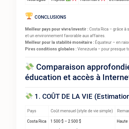
CONCLUSIONS
Meilleur pays pour vivre/investir :
Costa Rica – grâce à sa
et un environnement favorable aux affaires.
Meilleur pour la stabilité monétaire :
Équateur – en raiso
Pires conditions globales :
Venezuela – pour presque tou
Comparaison approfondie :
éducation et accès à Interne
1. COÛT DE LA VIE (Estimation
Pays
Coût mensuel (style de vie simple)
Rema
Costa Rica
1 500 $ – 2 500 $
Haute 