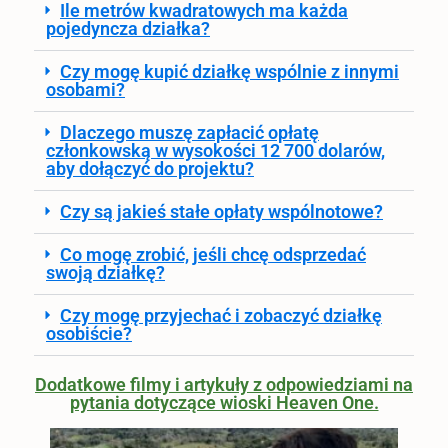
Ile metrów kwadratowych ma każda
pojedyncza działka?
Czy mogę kupić działkę wspólnie z innymi
osobami?
Dlaczego muszę zapłacić opłatę
członkowską w wysokości 12 700 dolarów,
aby dołączyć do projektu?
Czy są jakieś stałe opłaty wspólnotowe?
Co mogę zrobić, jeśli chcę odsprzedać
swoją działkę?
Czy mogę przyjechać i zobaczyć działkę
osobiście?
Dodatkowe filmy i artykuły z odpowiedziami na
pytania dotyczące wioski Heaven One.