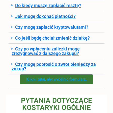
Do kiedy muszę zapłacić resztę?
Jak mogę dokonać płatności?
Czy mogę zapłacić kryptowalutami?
Co jeśli będę chciał zmienić działkę?
Czy po wpłaceniu zaliczki mogę
zrezygnować z dalszego zakupu?
Czy mogę poprosić o zwrot pieniędzy za
zakup?
Kliknij tutaj, aby wypełnić formularz.
PYTANIA DOTYCZĄCE
KOSTARYKI OGÓLNIE