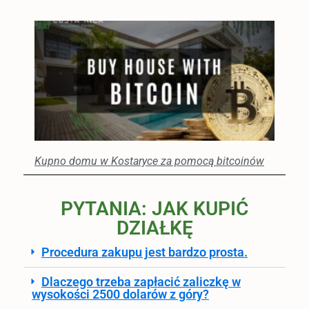
Kupno domu w Kostaryce za pomocą bitcoinów
PYTANIA: JAK KUPIĆ
DZIAŁKĘ
Procedura zakupu jest bardzo prosta.
Dlaczego trzeba zapłacić zaliczkę w
wysokości 2500 dolarów z góry?