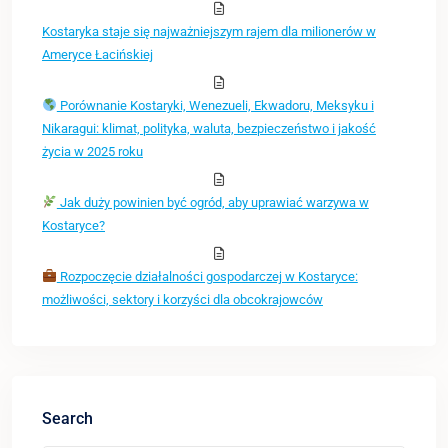
Kostaryka staje się najważniejszym rajem dla milionerów w
Ameryce Łacińskiej
Porównanie Kostaryki, Wenezueli, Ekwadoru, Meksyku i
Nikaragui: klimat, polityka, waluta, bezpieczeństwo i jakość
życia w 2025 roku
Jak duży powinien być ogród, aby uprawiać warzywa w
Kostaryce?
Rozpoczęcie działalności gospodarczej w Kostaryce:
możliwości, sektory i korzyści dla obcokrajowców
Search