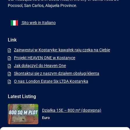
Pocosol, San Carlos, Alajuela Province.
Sito web in Italiano
Link
Zainwestuj w Kostarykę: kawałek raju czeka na Ciebie
Projekt HEAVEN ONE w Kostaryce
Jak dołączyć do Heaven One
Skontaktuj się z naszym działem obsługi klienta
O nas: London Estate Six LTDA Kostaryka
Latest Listing
Działka 15E – 800 m² (dostępna)
Euro