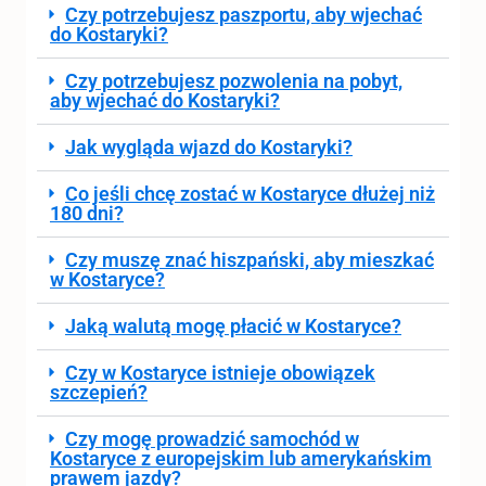
Czy potrzebujesz paszportu, aby wjechać
do Kostaryki?
Czy potrzebujesz pozwolenia na pobyt,
aby wjechać do Kostaryki?
Jak wygląda wjazd do Kostaryki?
Co jeśli chcę zostać w Kostaryce dłużej niż
180 dni?
Czy muszę znać hiszpański, aby mieszkać
w Kostaryce?
Jaką walutą mogę płacić w Kostaryce?
Czy w Kostaryce istnieje obowiązek
szczepień?
Czy mogę prowadzić samochód w
Kostaryce z europejskim lub amerykańskim
prawem jazdy?