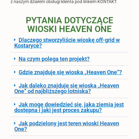
z naszym działem obsługi klienta pod linkiem KONTAKT.
PYTANIA DOTYCZĄCE
WIOSKI HEAVEN ONE
Dlaczego stworzyliście wioskę off-grid w
Kostaryce?
Na czym polega ten projekt?
Gdzie znajduje się wioska „Heaven One”?
Jak daleko znajduje się wioska „Heaven
One” od najbliższego lotniska?
Jak mogę dowiedzieć się, jaka ziemia jest
dostępna i jaki jest proces zakupu?
Jak podzielony jest teren wioski Heaven
One?