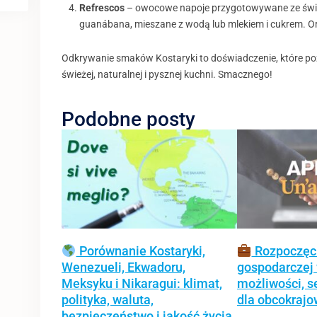
Refrescos
– owocowe napoje przygotowywane ze świe
guanábana, mieszane z wodą lub mlekiem i cukrem. Or
Odkrywanie smaków Kostaryki to doświadczenie, które pozwo
świeżej, naturalnej i pysznej kuchni. Smacznego!
Podobne posty
Porównanie Kostaryki,
Rozpoczęci
Wenezueli, Ekwadoru,
gospodarczej 
Meksyku i Nikaragui: klimat,
możliwości, se
polityka, waluta,
dla obcokraj
bezpieczeństwo i jakość życia