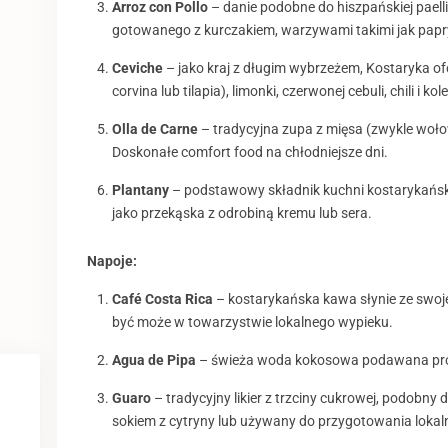
Arroz con Pollo
– danie podobne do hiszpańskiej pael
gotowanego z kurczakiem, warzywami takimi jak papr
Ceviche
– jako kraj z długim wybrzeżem, Kostaryka of
corvina lub tilapia), limonki, czerwonej cebuli, chili i k
Olla de Carne
– tradycyjna zupa z mięsa (zwykle wołow
Doskonałe comfort food na chłodniejsze dni.
Plantany
– podstawowy składnik kuchni kostarykańsk
jako przekąska z odrobiną kremu lub sera.
Napoje:
Café Costa Rica
– kostarykańska kawa słynie ze swojej 
być może w towarzystwie lokalnego wypieku.
Agua de Pipa
– świeża woda kokosowa podawana prosto
Guaro
– tradycyjny likier z trzciny cukrowej, podobny
sokiem z cytryny lub używany do przygotowania lokaln