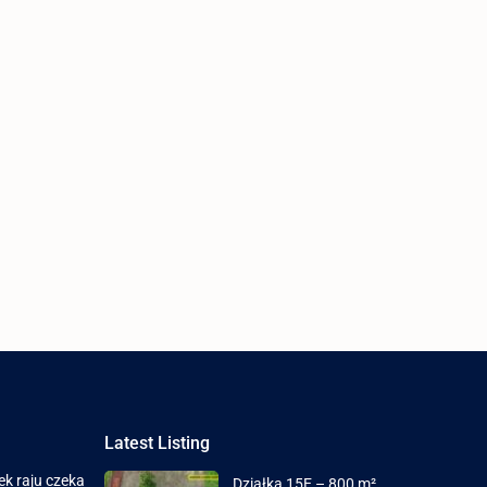
Latest Listing
ek raju czeka
Działka 15E – 800 m²