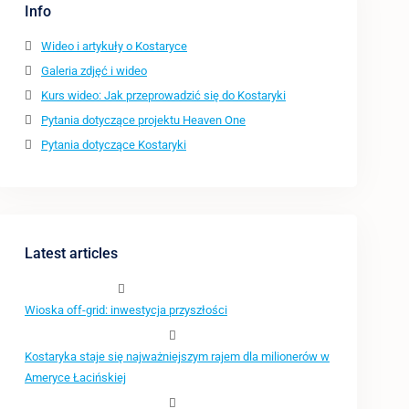
Info
Wideo i artykuły o Kostaryce
Galeria zdjęć i wideo
Kurs wideo: Jak przeprowadzić się do Kostaryki
Pytania dotyczące projektu Heaven One
Pytania dotyczące Kostaryki
Latest articles
Wioska off-grid: inwestycja przyszłości
Kostaryka staje się najważniejszym rajem dla milionerów w
Ameryce Łacińskiej