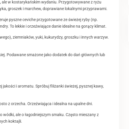
li, ale w kostarykańskim wydaniu. Przygotowywane z ryżu
yka, groszek i marchew, doprawiane lokalnymi przyprawami.
eruje pyszne ceviche przygotowane ze świeżej ryby (np.
olendry. To lekkie i orzeźwiające danie idealne na gorący klimat.
ego), ziemniaków, yuki, kukurydzy, groszku i innych warzyw.
iej. Podawane smażone jako dodatek do dań głównych lub
jakości i aromatu. Spróbuj filiżanki świeżej, pysznej kawy,
 z orzecha. Orzeźwiająca i idealna na upalne dni.
 do wódki, ale o łagodniejszym smaku. Często mieszany z
ych koktajli.