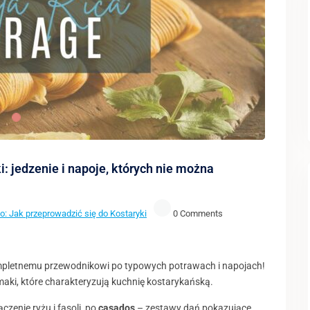
 jedzenie i napoje, których nie można
o: Jak przeprowadzić się do Kostaryki
0 Comments
kompletnemu przewodnikowi po typowych potrawach i napojach!
maki, które charakteryzują kuchnię kostarykańską.
zenie ryżu i fasoli, po
casados
– zestawy dań pokazujące