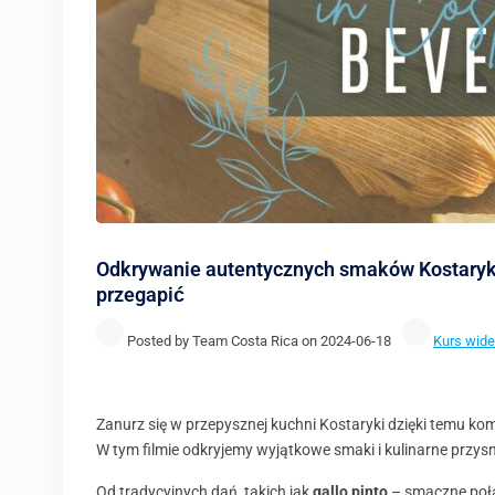
Odkrywanie autentycznych smaków Kostaryki:
przegapić
Posted by Team Costa Rica on 2024-06-18
Kurs wide
Zanurz się w przepysznej kuchni Kostaryki dzięki temu 
W tym filmie odkryjemy wyjątkowe smaki i kulinarne przys
Od tradycyjnych dań, takich jak
gallo pinto
– smaczne połąc