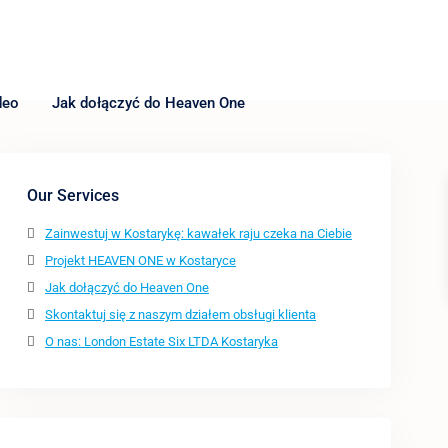
deo
Jak dołączyć do Heaven One
Our Services
Zainwestuj w Kostarykę: kawałek raju czeka na Ciebie
Projekt HEAVEN ONE w Kostaryce
Jak dołączyć do Heaven One
Skontaktuj się z naszym działem obsługi klienta
O nas: London Estate Six LTDA Kostaryka