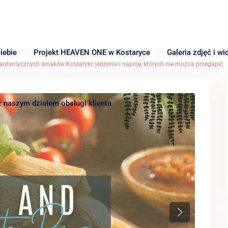
iebie
Projekt HEAVEN ONE w Kostaryce
Galeria zdjęć i wi
autentycznych smaków Kostaryki: jedzenie i napoje, których nie można przegapić
z naszym działem obsługi klienta
Next