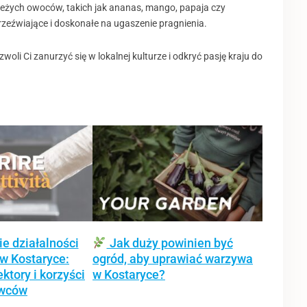
żych owoców, takich jak ananas, mango, papaja czy
zeźwiające i doskonałe na ugaszenie pragnienia.
li Ci zanurzyć się w lokalnej kulturze i odkryć pasję kraju do
e działalności
Jak duży powinien być
w Kostaryce:
ogród, aby uprawiać warzywa
ktory i korzyści
w Kostaryce?
owców