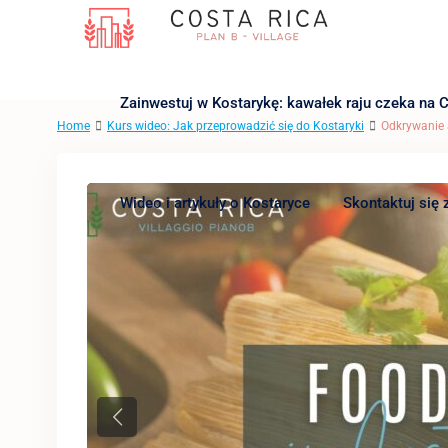
Zainwestuj w Kostarykę: kawałek raju czeka na C
Home
Kurs wideo: Jak przeprowadzić się do Kostaryki
Odkrywanie 
Wideo i artykuły o Kostaryce
Skontaktuj się 
Previous