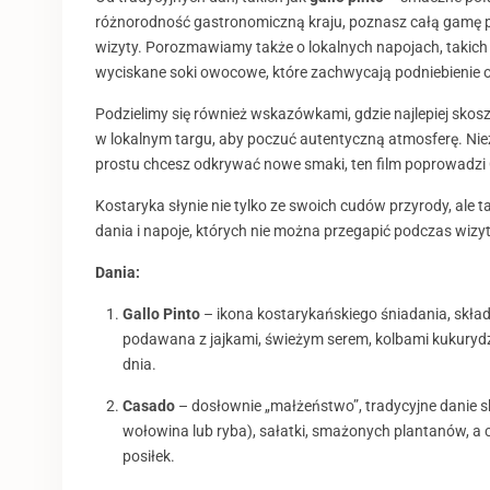
różnorodność gastronomiczną kraju, poznasz całą gamę p
wizyty. Porozmawiamy także o lokalnych napojach, takich
wyciskane soki owocowe, które zachwycają podniebienie o
Podzielimy się również wskazówkami, gdzie najlepiej skosz
w lokalnym targu, aby poczuć autentyczną atmosferę. Nieza
prostu chcesz odkrywać nowe smaki, ten film poprowadzi 
Kostaryka słynie nie tylko ze swoich cudów przyrody, ale ta
dania i napoje, których nie można przegapić podczas wizyt
Dania:
Gallo Pinto
– ikona kostarykańskiego śniadania, składa
podawana z jajkami, świeżym serem, kolbami kukuryd
dnia.
Casado
– dosłownie „małżeństwo”, tradycyjne danie skł
wołowina lub ryba), sałatki, smażonych plantanów, a
posiłek.