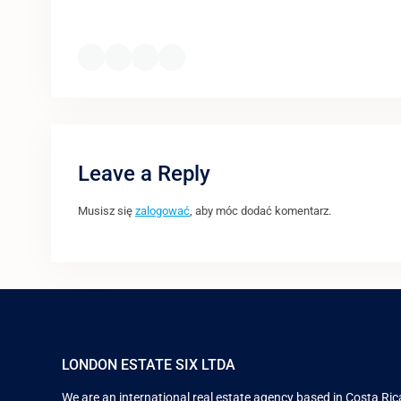
Leave a Reply
Musisz się
zalogować
, aby móc dodać komentarz.
LONDON ESTATE SIX LTDA
We are an international real estate agency based in Costa Rica