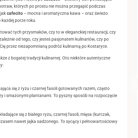
otraw, których po prostu nie można przegapić podczas
 jak
cafecito
– mocna i aromatyczna kawa – oraz świeżo
 każdej porze roku.
tować tych przysmaków, czy to w eleganckiej restauracji, czy
leżnie od tego, czy jesteś pasjonatem kulinariów, czy po
Cię przez niezapomnianą podróż kulinarną po Kostaryce.
kże z bogatej tradycji kulinarnej. Oto niektóre autentyczne
y:
jąca się z ryżu i czarnej fasoli gotowanych razem, często
zy i smażonymi plantanami. To pyszny sposób na rozpoczęcie
adające się z białego ryżu, czarnej fasoli, mięsa (kurczak,
 czasem nawet jajka sadzonego. To sycący i pełnowartościowy