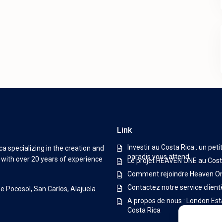
Link
Investir au Costa Rica : un peti
a specializing in the creation and
paradis vous attend
s with over 20 years of experience
Le projet HEAVEN ONE au Cost
Comment rejoindre Heaven O
Contactez notre service client
De Pocosol, San Carlos, Alajuela
A propos de nous : London Est
Costa Rica