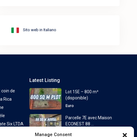
Sito web in Italiano
Latest Listing
t coin de
Lot 15E – 800 m²
(disponible)
a Rica
Euro
ne
èle
Parcelle 7E avec Maison
ate Six LTDA
ECONEST 88 ...
à partir de
Euro
Manage Consent