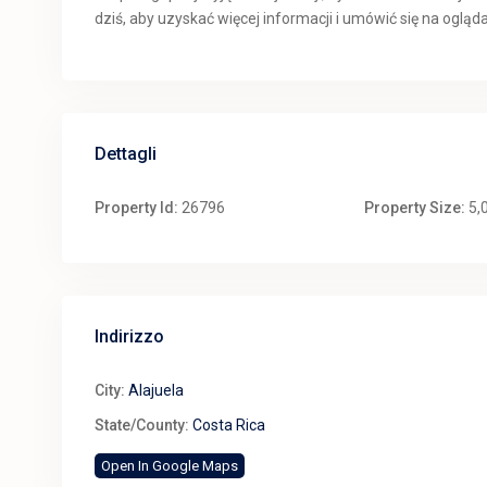
dziś, aby uzyskać więcej informacji i umówić się na ogląda
Dettagli
Property Id:
26796
Property Size:
5,
Indirizzo
City:
Alajuela
State/County:
Costa Rica
Open In Google Maps