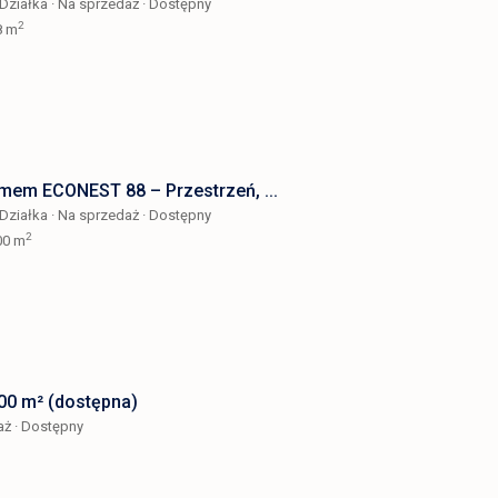
Działka
·
Na sprzedaż
·
Dostępny
2
8 m
omem ECONEST 88 – Przestrzeń, ...
Działka
·
Na sprzedaż
·
Dostępny
2
00 m
800 m² (dostępna)
aż
·
Dostępny