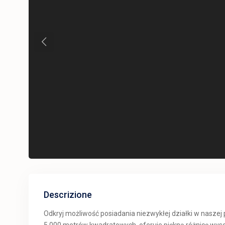
Previous
Descrizione
Odkryj możliwość posiadania niezwykłej działki w naszej 