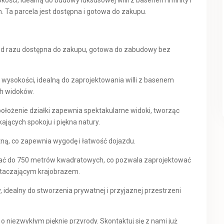
ści, idealną do budowy luksusowej willi z basenem infinity i
Ta parcela jest dostępna i gotowa do zakupu.
 od razu dostępna do zakupu, gotowa do zabudowy bez
wysokości, idealną do zaprojektowania willi z basenem
ch widoków.
łożenie działki zapewnia spektakularne widoki, tworząc
ających spokoju i piękna natury.
tną, co zapewnia wygodę i łatwość dojazdu.
ać do 750 metrów kwadratowych, co pozwala zaprojektować
otaczającym krajobrazem.
, idealny do stworzenia prywatnej i przyjaznej przestrzeni
 o niezwykłym pięknie przyrody. Skontaktuj się z nami już