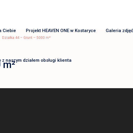
a Ciebie
Projekt HEAVEN ONE w Kostaryce
Galeria zdjęć
Działka 44 – Grunt – 5000 m²
ę z naszym działem obsługi klienta
0 m²