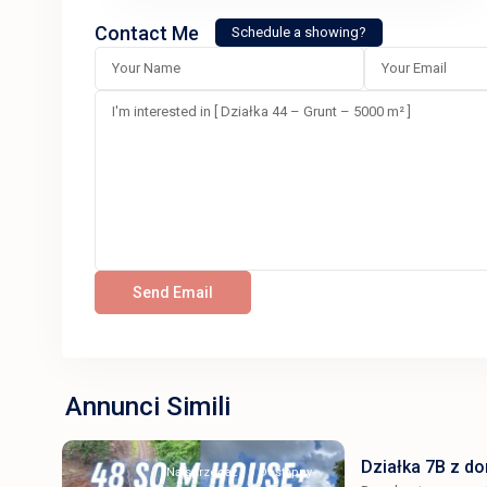
Contact Me
Schedule a showing?
Annunci Simili
Działka 7B z d
Na sprzedaż
Dostępny