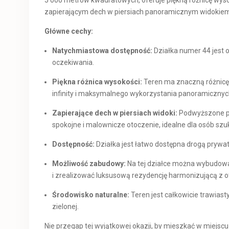
5 000 metrów kwadratowych, oferuje piękną różnicę wysoko
zapierającym dech w piersiach panoramicznym widokiem. 
Główne cechy:
Natychmiastowa dostępność:
Działka numer 44 jest
oczekiwania.
Piękna różnica wysokości:
Teren ma znaczną różnicę 
infinity i maksymalnego wykorzystania panoramiczny
Zapierające dech w piersiach widoki:
Podwyższone po
spokojne i malownicze otoczenie, idealne dla osób szuk
Dostępność:
Działka jest łatwo dostępna drogą prywa
Możliwość zabudowy:
Na tej działce można wybudow
i zrealizować luksusową rezydencję harmonizującą z 
Środowisko naturalne:
Teren jest całkowicie trawiasty
zielonej.
Nie przegap tej wyjątkowej okazji, by mieszkać w miejscu