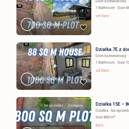
Dom kontenerowy
·
1
Bathroom
·
Size
4
od
Euro
Team Costa Rica
Działka 7E z d
Na sprzedaż
Dostępny
Dom kontenerowy
·
1
Bathroom
·
Size
1
od
Euro
Team Costa Rica
Działka 15E – 
Na sprzedaż
Dostępny
Działka
·
Na sprzed
2
Size
800 m
Euro