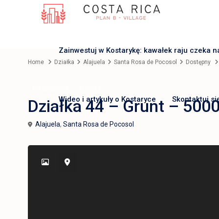
Zainwestuj w Kostarykę: kawałek raju czeka n
Home
Działka
Alajuela
Santa Rosa de Pocosol
Dostępny
Na sprzedaż
Działka
Wideo i artykuły o Kostaryce
Skontaktuj si
Działka 44 – Grunt – 500
Alajuela
,
Santa Rosa de Pocosol