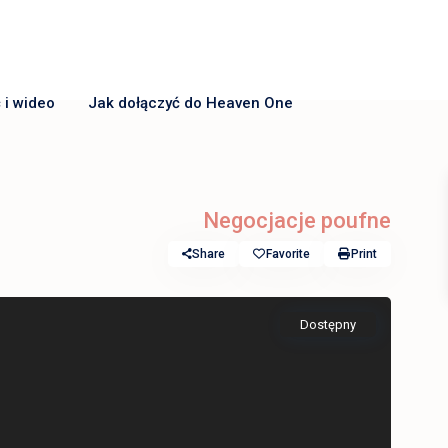
 i wideo
Jak dołączyć do Heaven One
Negocjacje poufne
Share
Favorite
Print
Dostępny