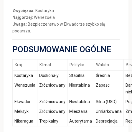
Zwycięzca:
Kostaryka
Najgorzej:
Wenezuela
Uwaga:
Bezpieczeństwo w Ekwadorze szybko się
pogarsza.
PODSUMOWANIE OGÓLNE
Kraj
Klimat
Polityka
Waluta
Be
Kostaryka
Doskonały
Stabilna
Średnia
Be
Wenezuela
Zróżnicowany
Niestabilna
Zapaść
Ba
nie
Ekwador
Zróżnicowany
Niestabilna
Silna (USD)
Pog
Meksyk
Zróżnicowany
Mieszana
Umiarkowana
Zm
Nikaragua
Tropikalny
Autorytarna
Deprecjacja
Rep