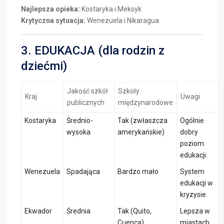
Najlepsza opieka:
Kostaryka i Meksyk
Krytyczna sytuacja:
Wenezuela i Nikaragua
3. EDUKACJA (dla rodzin z
dziećmi)
Jakość szkół
Szkoły
Kraj
Uwagi
publicznych
międzynarodowe
Kostaryka
Średnio-
Tak (zwłaszcza
Ogólnie
wysoka
amerykańskie)
dobry
poziom
edukacji.
Wenezuela
Spadająca
Bardzo mało
System
edukacji w
kryzysie.
Ekwador
Średnia
Tak (Quito,
Lepsza w
Cuenca)
miastach.