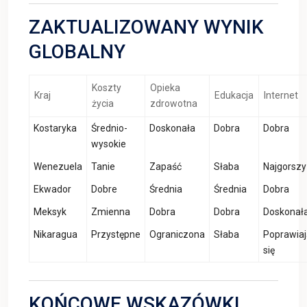
ZAKTUALIZOWANY WYNIK
GLOBALNY
Koszty
Opieka
Kraj
Edukacja
Internet
życia
zdrowotna
Kostaryka
Średnio-
Doskonała
Dobra
Dobra
wysokie
Wenezuela
Tanie
Zapaść
Słaba
Najgorszy
Ekwador
Dobre
Średnia
Średnia
Dobra
Meksyk
Zmienna
Dobra
Dobra
Doskonał
Nikaragua
Przystępne
Ograniczona
Słaba
Poprawia
się
KOŃCOWE WSKAZÓWKI