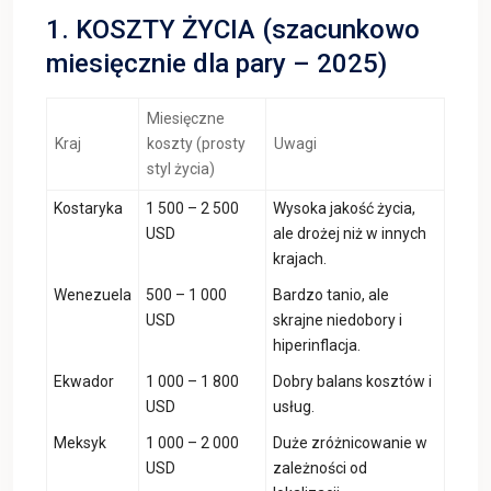
1. KOSZTY ŻYCIA (szacunkowo
miesięcznie dla pary – 2025)
Miesięczne
Kraj
koszty (prosty
Uwagi
styl życia)
Kostaryka
1 500 – 2 500
Wysoka jakość życia,
USD
ale drożej niż w innych
krajach.
Wenezuela
500 – 1 000
Bardzo tanio, ale
USD
skrajne niedobory i
hiperinflacja.
Ekwador
1 000 – 1 800
Dobry balans kosztów i
USD
usług.
Meksyk
1 000 – 2 000
Duże zróżnicowanie w
USD
zależności od