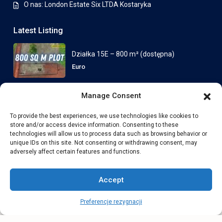
O nas: London Estate Six LTDA Kostaryka
Latest Listing
Działka 15E – 800 m² (dostępna)
Euro
Działka 7E z domem ECONEST 88
Manage Consent
– Prz...
od
Euro
To provide the best experiences, we use technologies like cookies to
store and/or access device information. Consenting to these
technologies will allow us to process data such as browsing behavior or
unique IDs on this site. Not consenting or withdrawing consent, may
adversely affect certain features and functions.
Copyright London Estate SIX LTDA. All Rights Reserved.
Polityka prywatności
Warunki i Zasady
Warunki i zasady
Accept
Preferencje rezygnacji