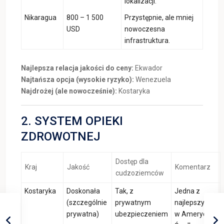
lokalizacji.
Nikaragua
800 – 1 500
Przystępnie, ale mniej
USD
nowoczesna
infrastruktura.
Najlepsza relacja jakości do ceny:
Ekwador
Najtańsza opcja (wysokie ryzyko):
Wenezuela
Najdrożej (ale nowocześnie):
Kostaryka
2. SYSTEM OPIEKI
ZDROWOTNEJ
Dostęp dla
Kraj
Jakość
Komentarz
cudzoziemców
Kostaryka
Doskonała
Tak, z
Jedna z
(szczególnie
prywatnym
najlepszych
prywatna)
ubezpieczeniem
w Ameryce