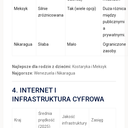
Meksyk
Silnie
Tak (wiele opcji)
Duża różnica
zróżnicowana
między
publicznymi
a
prywatnymi.
Nikaragua
Słaba
Mało
Ograniczone
zasoby.
Najlepsze dla rodzin z dziećmi:
Kostaryka i Meksyk
Najgorsze:
Wenezuela i Nikaragua
4. INTERNET I
INFRASTRUKTURA CYFROWA
Średnia
Jakość
Kraj
prędkość
Zasięg
infrastruktury
(2025)