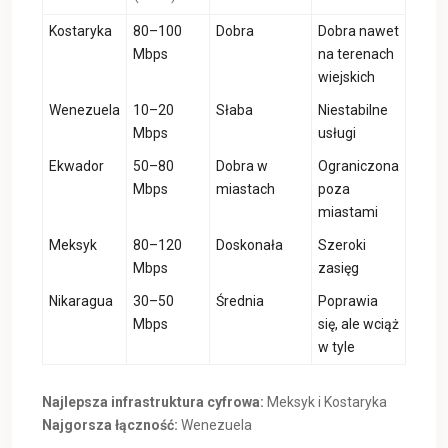
Kostaryka
80–100
Dobra
Dobra nawet
Mbps
na terenach
wiejskich
Wenezuela
10–20
Słaba
Niestabilne
Mbps
usługi
Ekwador
50–80
Dobra w
Ograniczona
Mbps
miastach
poza
miastami
Meksyk
80–120
Doskonała
Szeroki
Mbps
zasięg
Nikaragua
30–50
Średnia
Poprawia
Mbps
się, ale wciąż
w tyle
Najlepsza infrastruktura cyfrowa:
Meksyk i Kostaryka
Najgorsza łączność:
Wenezuela