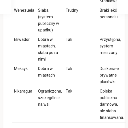
Środkowej.
Wenezuela
Słaba
Trudny
Braki leków i
(system
personelu.
publiczny w
upadku)
Ekwador
Dobra w
Tak
Przystępna,
miastach,
system
słaba poza
mieszany.
nimi
Meksyk
Dobra w
Tak
Doskonałe
miastach
prywatne
placówki.
Nikaragua
Ograniczona,
Tak
Opieka
szczególnie
publiczna
na wsi
darmowa,
ale słabo
finansowana.