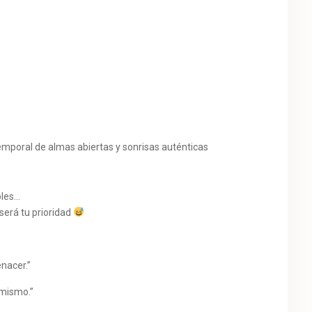
emporal de almas abiertas y sonrisas auténticas
oles…
será tu prioridad
enacer.”
 mismo.”