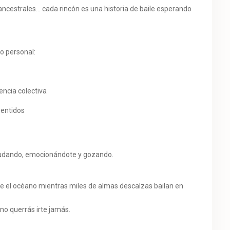
cestrales… cada rincón es una historia de baile esperando
to personal:
encia colectiva
sentidos
 sudando, emocionándote y gozando.
re el océano mientras miles de almas descalzas bailan en
no querrás irte jamás.