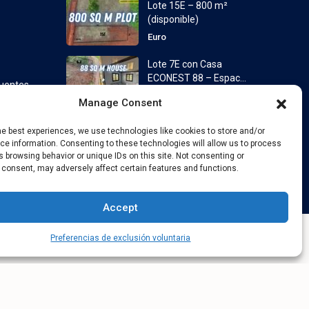
Lote 15E – 800 m²
(disponible)
Euro
Lote 7E con Casa
ECONEST 88 – Espac...
cuentes
desde
Euro
Manage Consent
he best experiences, we use technologies like cookies to store and/or
e information. Consenting to these technologies will allow us to process
 browsing behavior or unique IDs on this site. Not consenting or
 consent, may adversely affect certain features and functions.
e privacidad
Términos y Condiciones
Términos y condiciones
Accept
Preferencias de exclusión voluntaria