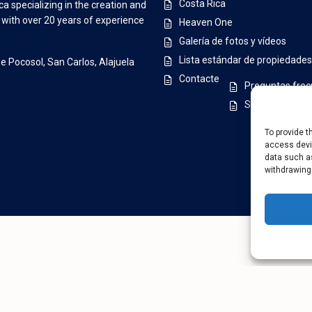
Costa Rica
a specializing in the creation and
s with over 20 years of experience
Heaven One
Galería de fotos y vídeos
Lista estándar de propiedades
De Pocosol, San Carlos, Alajuela
Contacte
Preguntas fre
Sobre nosotros
To provide t
access devic
data such as
withdrawing
política d
English
Français
Polski