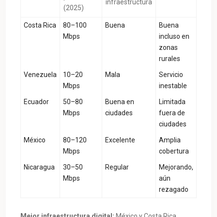
infraestructura
(2025)
Costa Rica
80–100
Buena
Buena
Mbps
incluso en
zonas
rurales
Venezuela
10–20
Mala
Servicio
Mbps
inestable
Ecuador
50–80
Buena en
Limitada
Mbps
ciudades
fuera de
ciudades
México
80–120
Excelente
Amplia
Mbps
cobertura
Nicaragua
30–50
Regular
Mejorando,
Mbps
aún
rezagado
Mejor infraestructura digital:
México y Costa Rica