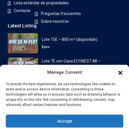
Lista estándar de propiedades
Contacte
Preguntas frecuentes
Sobre nosotros
Latest Listing
Lote 15E – 800 m² (disponible)
Euro
Lote 7E con Casa ECONEST 88 –
Espac...
Manage Consent
desde
Euro
To provide the best experiences, we use technologies like cookies to
store and/or access device information. Consenting to these
technologies will allow us to process data such as browsing behavior or
Copyright London Estate SIX LTDA. All Rights Reserved.
unique IDs on this site. Not consenting or withdrawing consent, may
adversely affect certain features and functions.
política de privacidad
Términos y Condiciones
Términos y
condiciones
Accept