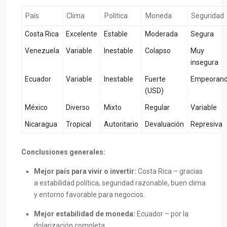
País
Clima
Política
Moneda
Seguridad
Costa Rica
Excelente
Estable
Moderada
Segura
Venezuela
Variable
Inestable
Colapso
Muy
insegura
Ecuador
Variable
Inestable
Fuerte
Empeoran
(USD)
México
Diverso
Mixto
Regular
Variable
Nicaragua
Tropical
Autoritario
Devaluación
Represiva
Conclusiones generales:
Mejor país para vivir o invertir:
Costa Rica – gracias
a estabilidad política, seguridad razonable, buen clima
y entorno favorable para negocios.
Mejor estabilidad de moneda:
Ecuador – por la
dolarización completa.