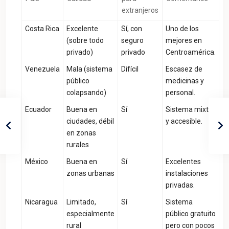
extranjeros
Costa Rica
Excelente
Sí, con
Uno de los
(sobre todo
seguro
mejores en
privado)
privado
Centroamérica.
Venezuela
Mala (sistema
Difícil
Escasez de
público
medicinas y
colapsando)
personal.
Ecuador
Buena en
Sí
Sistema mixto
ciudades, débil
y accesible.
en zonas
rurales
México
Buena en
Sí
Excelentes
zonas urbanas
instalaciones
privadas.
Nicaragua
Limitado,
Sí
Sistema
especialmente
público gratuito
rural
pero con pocos