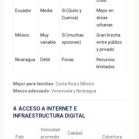
crisis.
Ecuador
Media
Sí (Quito y
Mejor en
Cuenca)
áreas
urbanas.
México
Muy
Sí (muchas
Gran brecha
variable
opciones)
entre público
y privado.
Nicaragua
Débil
Pocas
Recursos
limitados.
Mejor para familias:
Costa Rica y México
Menos adecuado:
Venezuela y Nicaragua
4. ACCESO A INTERNET E
INFRAESTRUCTURA DIGITAL
Velocidad
Calidad
País
promedio
Cobertura