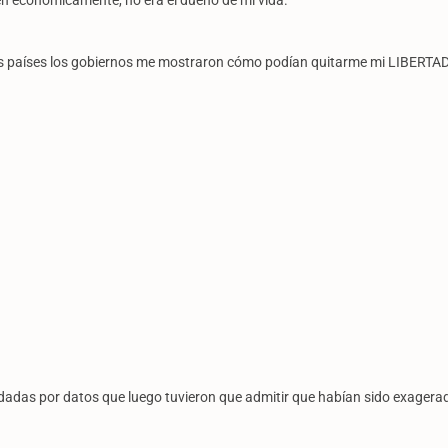
n económicamente, no era el dueño de mi vida.
os tres países los gobiernos me mostraron cómo podían quitarme mi LIBERT
ldadas por datos que luego tuvieron que admitir que habían sido exagera