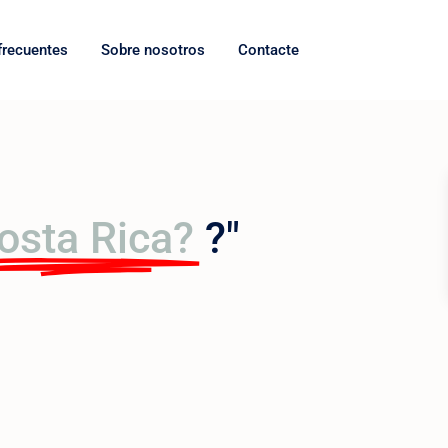
frecuentes
Sobre nosotros
Contacte
osta Rica?
?"