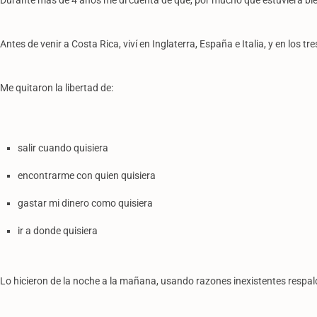
Durante más de 4 años me di cuenta de que, por mucho que estuviera bie
Antes de venir a Costa Rica, viví en Inglaterra, España e Italia, y en l
Me quitaron la libertad de:
salir cuando quisiera
encontrarme con quien quisiera
gastar mi dinero como quisiera
ir a donde quisiera
Lo hicieron de la noche a la mañana, usando razones inexistentes respa