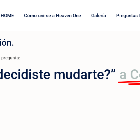
HOME
Cómo unirse a Heaven One
Galería
Preguntas 
ión.
 pregunta:
 decidiste mudarte?”
a C